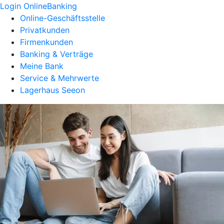
Login OnlineBanking
Online-Geschäftsstelle
Privatkunden
Firmenkunden
Banking & Verträge
Meine Bank
Service & Mehrwerte
Lagerhaus Seeon