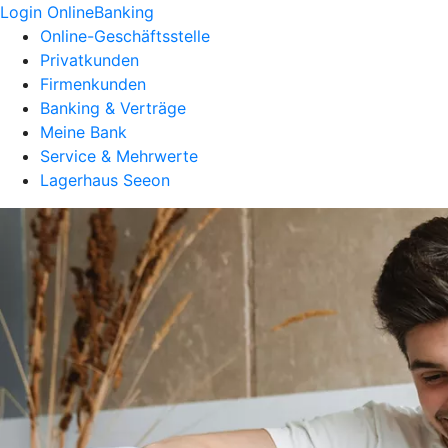
Login OnlineBanking
Online-Geschäftsstelle
Privatkunden
Firmenkunden
Banking & Verträge
Meine Bank
Service & Mehrwerte
Lagerhaus Seeon