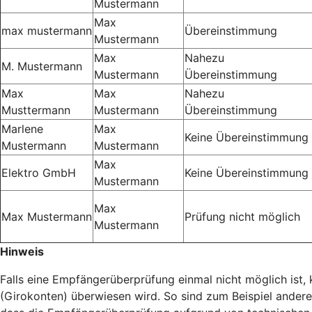
Mustermann
Max
max mustermann
Übereinstimmung
Mustermann
Max
Nahezu
M. Mustermann
Mustermann
Übereinstimmung
Max
Max
Nahezu
Musttermann
Mustermann
Übereinstimmung
Marlene
Max
Keine Übereinstimmung
Mustermann
Mustermann
Max
Elektro GmbH
Keine Übereinstimmung
Mustermann
Max
Max Mustermann
Prüfung nicht möglich
Mustermann
Hinweis
Falls eine Empfängerüberprüfung einmal nicht möglich ist
(Girokonten) überwiesen wird. So sind zum Beispiel ander