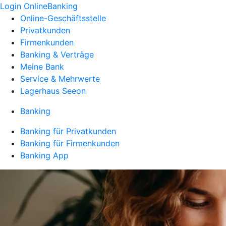
Login OnlineBanking
Online-Geschäftsstelle
Privatkunden
Firmenkunden
Banking & Verträge
Meine Bank
Service & Mehrwerte
Lagerhaus Seeon
Banking
Banking für Privatkunden
Banking für Firmenkunden
Banking App